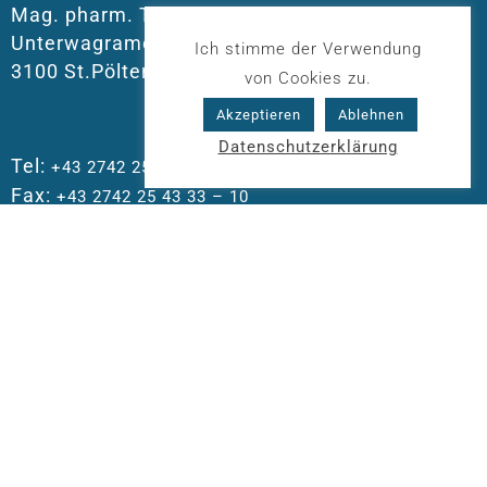
Mag. pharm. Tscherny KG
Unterwagramer-Straße 34b
Ich stimme der Verwendung
3100 St.Pölten-Wagram
von Cookies zu.
Akzeptieren
Ablehnen
Datenschutzerklärung
Tel:
+43 2742 25 43 33
Fax:
+43 2742 25 43 33 – 10
E-Mail:
christophorus.apo@aon.at
ÖFFNUNGSZEITEN
Mo – Fr
08:00 – 13:00 Uhr
14:00 – 18:00 Uhr
Sa
08:00 – 12:00 Uhr